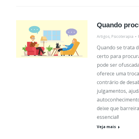
Quando proc
Artigos
,
Psicoterapia
Quando se trata 
certo para procura
pode ser ofuscada
oferece uma troca
contrário de desa
julgamentos, ajud
autoconhecimento 
deixe que barreir
essencial!
Veja mais