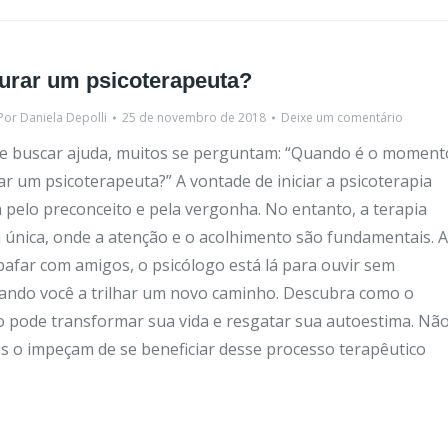
urar um psicoterapeuta?
Por
Daniela Depolli
25 de novembro de 2018
Deixe um comentário
de buscar ajuda, muitos se perguntam: “Quando é o moment
r um psicoterapeuta?” A vontade de iniciar a psicoterapia
 pelo preconceito e pela vergonha. No entanto, a terapia
 única, onde a atenção e o acolhimento são fundamentais. 
bafar com amigos, o psicólogo está lá para ouvir sem
ando você a trilhar um novo caminho. Descubra como o
pode transformar sua vida e resgatar sua autoestima. Nã
as o impeçam de se beneficiar desse processo terapêutico