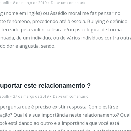
epolli
8 de março de 2019
Deixe um comentário
ing (nome em inglês) ou Assédio moral me faz pensar no
ste fenômeno, precedendo até à escola. Bullying é definido
erizado pela violência física e/ou psicológica, de forma
inuada, de um individuo, ou de vários indivíduos contra outr
do dor e angustia, sendo…
uportar este relacionamento ?
epolli
27 de março de 2019
Deixe um comentário
 pergunta que é preciso existir resposta: Como está se
lação? Qual é a sua importância neste relacionamento? Qual
ocê está dando ao outro e a importância que você está