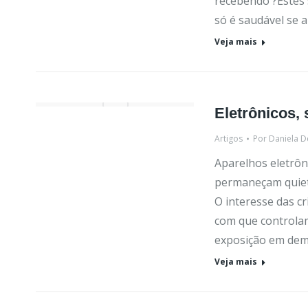
recebendo ?Estes 
só é saudável se 
Veja mais
Eletrônicos,
Artigos
Por
Daniela D
Aparelhos eletrôn
permaneçam quieta
O interesse das cr
com que controlam
exposição em dem
Veja mais