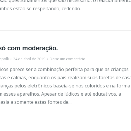
são questionamentos que são necessário, o relacionament
ambos estão se respeitando, cedendo…
 só com moderação.
epolli
24 de abril de 2019
Deixe um comentário
icos parece ser a combinação perfeita para que as crianças
s e calmas, enquanto os pais realizam suas tarefas de casa
ianças pelos eletrônicos baseia-se nos coloridos e na forma
 esses aparelhos. Apesar de lúdicos e até educativos, a
asia a somente estas fontes de…