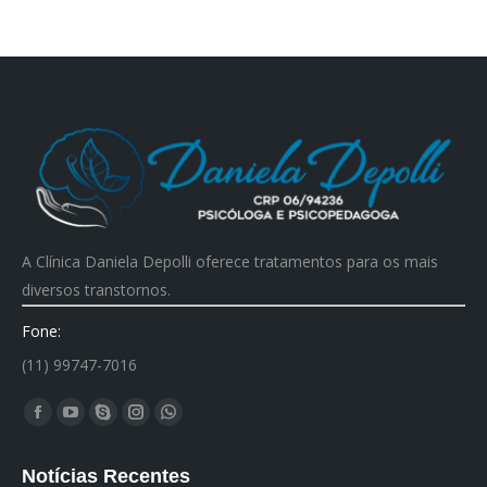
A Clínica Daniela Depolli oferece tratamentos para os mais
diversos transtornos.
Fone:
(11) 99747-7016
Encontre-nos em:
Facebook
YouTube
Skype
Instagram
Whatsapp
page
page
page
page
page
Notícias Recentes
opens
opens
opens
opens
opens