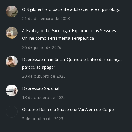
in
in
in
in
in
O Sigilo entre o paciente adolescente e o psicólogo
new
new
new
new
new
21 de dezembro de 2023
window
window
window
window
window
A Evolução da Psicologia: Explorando as Sessões
Online como Ferramenta Terapêutica
26 de junho de 2026
Depressão na infância: Quando o brilho das crianças
parece se apagar
20 de outubro de 2025
Depressão Sazonal
13 de outubro de 2025
Outubro Rosa e a Saúde que Vai Além do Corpo
5 de outubro de 2025