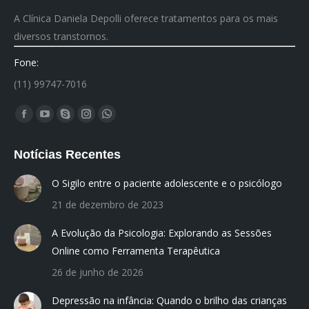
A Clínica Daniela Depolli oferece tratamentos para os mais
diversos transtornos.
Fone:
(11) 99747-7016
Encontre-nos em:
Facebook
YouTube
Skype
Instagram
Whatsapp
page
page
page
page
page
Notícias Recentes
opens
opens
opens
opens
opens
in
in
in
in
in
O Sigilo entre o paciente adolescente e o psicólogo
new
new
new
new
new
21 de dezembro de 2023
window
window
window
window
window
A Evolução da Psicologia: Explorando as Sessões
Online como Ferramenta Terapêutica
26 de junho de 2026
Depressão na infância: Quando o brilho das crianças