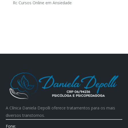
Rc Cursos Online
em
Ansiedade
A Clínica Daniela Depolli oferece tratamentos para os mais
diversos transtornos.
Fone: