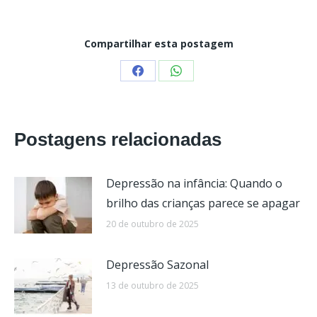
Compartilhar esta postagem
Share
Share
on
on
Facebook
WhatsApp
Postagens relacionadas
Depressão na infância: Quando o
brilho das crianças parece se apagar
20 de outubro de 2025
Depressão Sazonal
13 de outubro de 2025