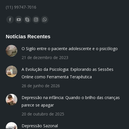
(11) 99747-7016
Encontre-nos em:
Facebook
YouTube
Skype
Instagram
Whatsapp
page
page
page
page
page
Notícias Recentes
opens
opens
opens
opens
opens
in
in
in
in
in
O Sigilo entre o paciente adolescente e o psicólogo
new
new
new
new
new
21 de dezembro de 2023
window
window
window
window
window
A Evolução da Psicologia: Explorando as Sessões
Online como Ferramenta Terapêutica
26 de junho de 2026
Depressão na infância: Quando o brilho das crianças
parece se apagar
20 de outubro de 2025
Depressão Sazonal