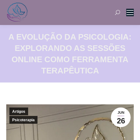
Search:
A EVOLUÇÃO DA PSICOLOGIA:
EXPLORANDO AS SESSÕES
ONLINE COMO FERRAMENTA
TERAPÊUTICA
Artigos
JUN
26
Psicoterapia