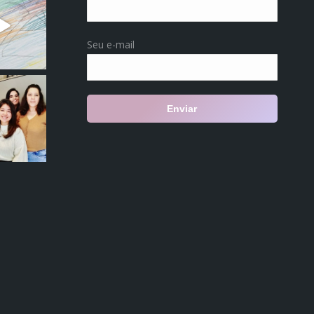
olli
Seu e-mail
odanielade
olli