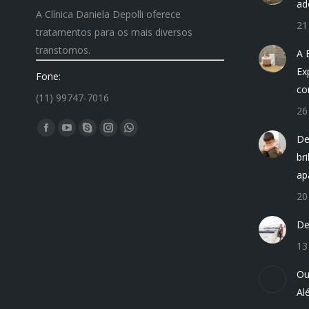
ad
A Clínica Daniela Depolli oferece
21
tratamentos para os mais diversos
transtornos.
A 
Ex
Fone:
co
(11) 99747-7016
26
Encontre-nos em:
Facebook
YouTube
Skype
Instagram
Whatsapp
De
page
page
page
page
page
br
opens
opens
opens
opens
opens
ap
in
in
in
in
in
20
new
new
new
new
new
De
window
window
window
window
window
13
Ou
Al