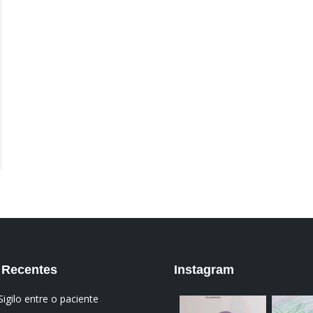
 Recentes
Instagram
Sigilo entre o paciente
institutodanielade
institut