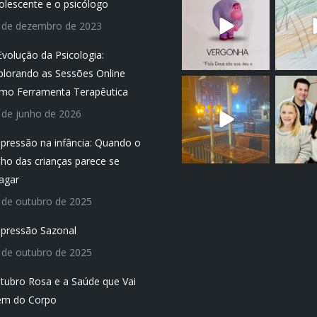
olescente e o psicólogo
polli
p
 de dezembro de 2023
Evolução da Psicologia:
plorando as Sessões Online
institutodanielade
institut
mo Ferramenta Terapêutica
polli
p
 de junho de 2026
pressão na infância: Quando o
ilho das crianças parece se
agar
 de outubro de 2025
pressão Sazonal
 de outubro de 2025
tubro Rosa e a Saúde que Vai
ém do Corpo