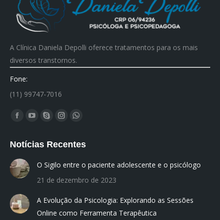
A Clínica Daniela Depolli oferece tratamentos para os mais
diversos transtornos.
Fone:
(11) 99747-7016
Encontre-nos em:
Facebook
YouTube
Skype
Instagram
Whatsapp
page
page
page
page
page
Notícias Recentes
opens
opens
opens
opens
opens
in
in
in
in
in
O Sigilo entre o paciente adolescente e o psicólogo
new
new
new
new
new
21 de dezembro de 2023
window
window
window
window
window
A Evolução da Psicologia: Explorando as Sessões
Online como Ferramenta Terapêutica