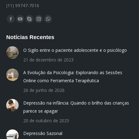
(11) 99747-7016
Encontre-nos em:
Facebook
YouTube
Skype
Instagram
Whatsapp
page
page
page
page
page
Notícias Recentes
opens
opens
opens
opens
opens
in
in
in
in
in
O Sigilo entre o paciente adolescente e o psicólogo
new
new
new
new
new
21 de dezembro de 2023
window
window
window
window
window
A Evolução da Psicologia: Explorando as Sessões
Online como Ferramenta Terapêutica
26 de junho de 2026
Depressão na infância: Quando o brilho das crianças
parece se apagar
20 de outubro de 2025
Depressão Sazonal