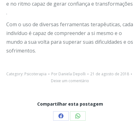
e no ritmo capaz de gerar confiança e transformações
.
Com o uso de diversas ferramentas terapêuticas, cada
indivíduo é capaz de compreender a si mesmo e o
mundo a sua volta para superar suas dificuldades e os
sofrimentos.
Category:
Psicoterapia
Por
Daniela Depolli
21 de agosto de 2018
Deixe um comentário
Compartilhar esta postagem
Share
Share
on
on
Facebook
WhatsApp