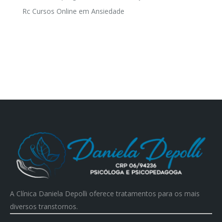
Rc Cursos Online
em
Ansiedade
A Clínica Daniela Depolli oferece tratamentos para os mais
diversos transtornos.