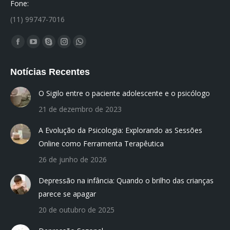
Fone:
(11) 99747-7016
Encontre-nos em:
Facebook
YouTube
Skype
Instagram
Whatsapp
page
page
page
page
page
Notícias Recentes
opens
opens
opens
opens
opens
in
in
in
in
in
O Sigilo entre o paciente adolescente e o psicólogo
new
new
new
new
new
21 de dezembro de 2023
window
window
window
window
window
A Evolução da Psicologia: Explorando as Sessões
Online como Ferramenta Terapêutica
26 de junho de 2026
Depressão na infância: Quando o brilho das crianças
parece se apagar
20 de outubro de 2025