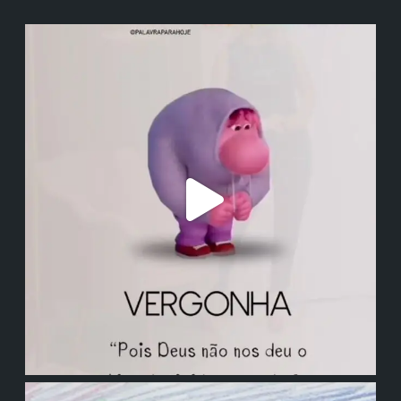
institutodanieladepolli
institutodanieladepolli