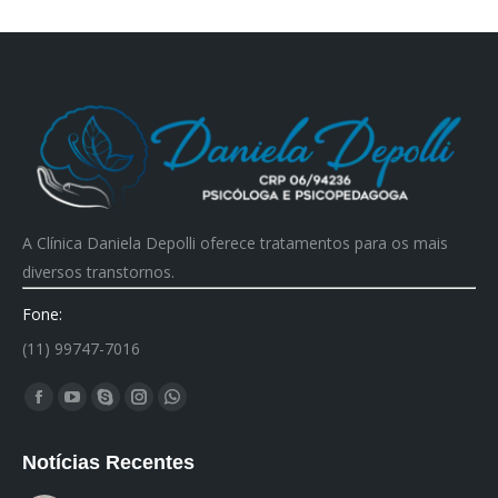
A Clínica Daniela Depolli oferece tratamentos para os mais
diversos transtornos.
Fone:
(11) 99747-7016
Encontre-nos em:
Facebook
YouTube
Skype
Instagram
Whatsapp
page
page
page
page
page
Notícias Recentes
opens
opens
opens
opens
opens
in
in
in
in
in