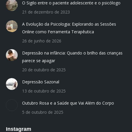
O Sigilo entre o paciente adolescente e o psicólogo
new
new
new
new
new
21 de dezembro de 2023
window
window
window
window
window
A Evolução da Psicologia: Explorando as Sessões
Online como Ferramenta Terapêutica
26 de junho de 2026
Depressão na infância: Quando o brilho das crianças
parece se apagar
20 de outubro de 2025
Depressão Sazonal
13 de outubro de 2025
Outubro Rosa e a Saúde que Vai Além do Corpo
5 de outubro de 2025
Instagram