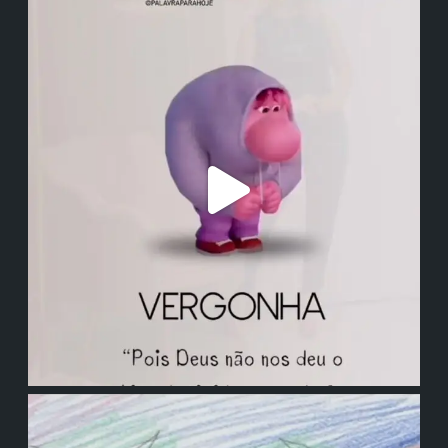
institutodanieladepolli
institutodanieladepolli