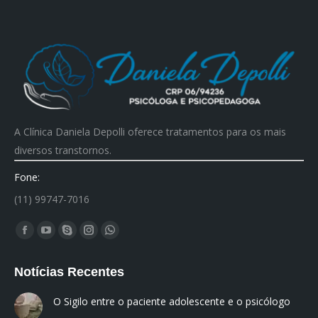
A Clínica Daniela Depolli oferece tratamentos para os mais
diversos transtornos.
Fone:
(11) 99747-7016
Encontre-nos em:
Facebook
YouTube
Skype
Instagram
Whatsapp
page
page
page
page
page
Notícias Recentes
opens
opens
opens
opens
opens
in
in
in
in
in
O Sigilo entre o paciente adolescente e o psicólogo
new
new
new
new
new