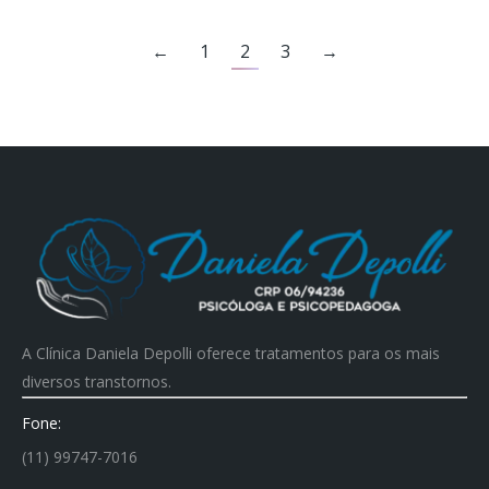
←
1
2
3
→
A Clínica Daniela Depolli oferece tratamentos para os mais
diversos transtornos.
Fone:
(11) 99747-7016