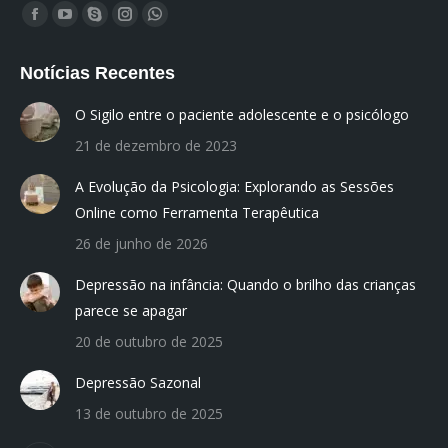
Encontre-nos em:
Facebook
YouTube
Skype
Instagram
Whatsapp
page
page
page
page
page
Notícias Recentes
opens
opens
opens
opens
opens
in
in
in
in
in
O Sigilo entre o paciente adolescente e o psicólogo
new
new
new
new
new
21 de dezembro de 2023
window
window
window
window
window
A Evolução da Psicologia: Explorando as Sessões
Online como Ferramenta Terapêutica
26 de junho de 2026
Depressão na infância: Quando o brilho das crianças
parece se apagar
20 de outubro de 2025
Depressão Sazonal
13 de outubro de 2025